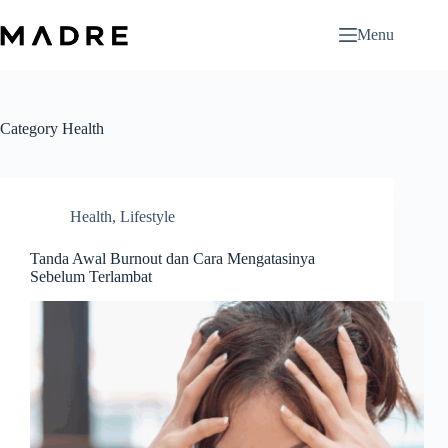
Skip
to
Menu
content
Category
Health
Health
,
Lifestyle
Tanda Awal Burnout dan Cara Mengatasinya
Sebelum Terlambat