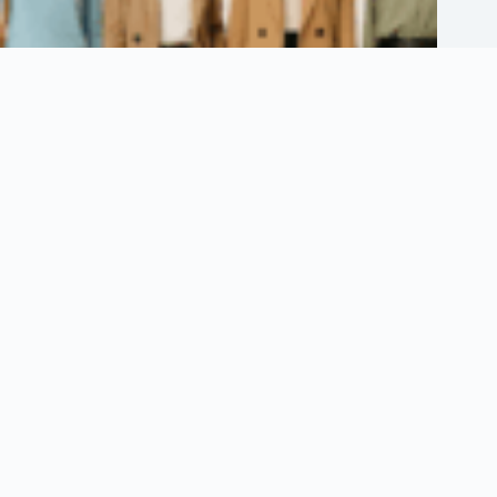
Cara Gayakan Kasut Hitam Supaya Tak Nampak Bosan
09/07/2025