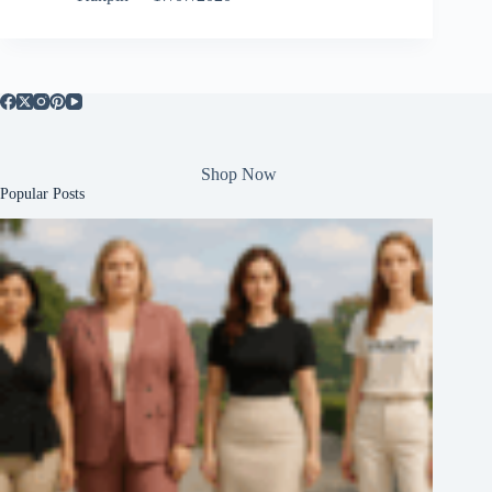
Shop Now
Popular Posts