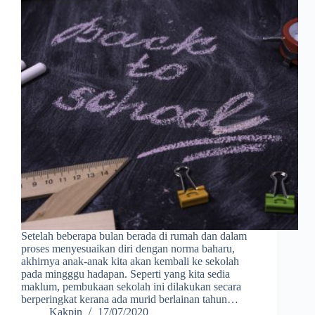
Setelah beberapa bulan berada di rumah dan dalam
proses menyesuaikan diri dengan norma baharu,
akhirnya anak-anak kita akan kembali ke sekolah
pada mingggu hadapan. Seperti yang kita sedia
maklum, pembukaan sekolah ini dilakukan secara
berperingkat kerana ada murid berlainan tahun…
Kakpin
17/07/2020