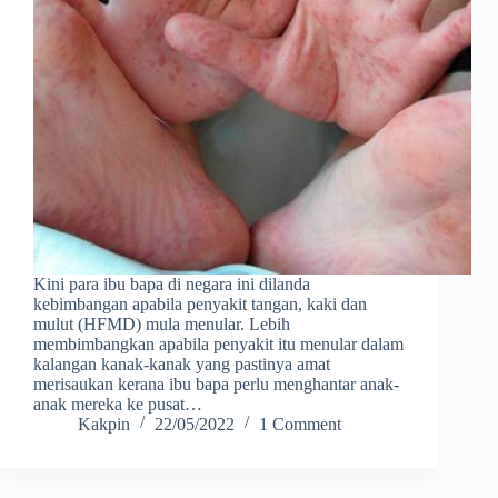
Kini para ibu bapa di negara ini dilanda
kebimbangan apabila penyakit tangan, kaki dan
mulut (HFMD) mula menular. Lebih
membimbangkan apabila penyakit itu menular dalam
kalangan kanak-kanak yang pastinya amat
merisaukan kerana ibu bapa perlu menghantar anak-
anak mereka ke pusat…
Kakpin
22/05/2022
1 Comment