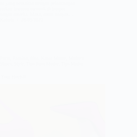
ama yang berkaitan dengan pelancongan
arkan tawaran menarik di tempat
congan mereka. Maka, mesti banyak…
Kakpin
28/05/2022
Facts
,
Fashion
,
Idea
,
Kasut Madre
,
Madre's
Shoes
,
Style
,
Tips from Madre
,
Tips Madre
Your Heels!!