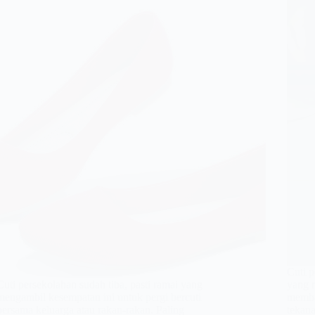
Cuti p
Cuti persekolahan sudah tiba, pasti ramai yang
yang 
mengambil kesempatan ini untuk pergi bercuti
memba
bersama keluarga atau rakan-rakan. Paling
tekana