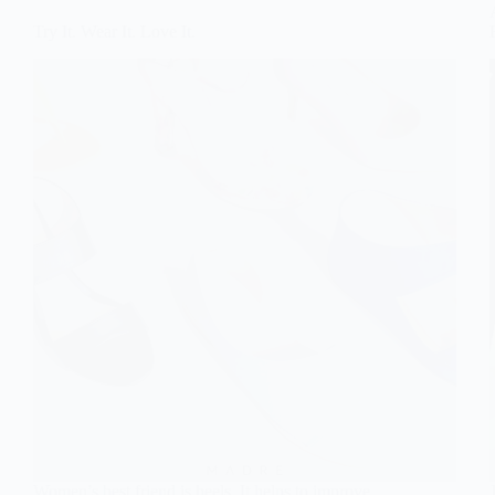
Try It. Wear It. Love It.
Women’s best friend is heels. It helps to improve