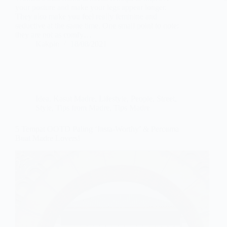
your posture and make your legs appear longer.
They also make you feel really feminine and
seductive at the same time. One small point to note:
they are not as comfy…
Kakpin
18/08/2021
Idea
,
Kasut Madre
,
Lifestyle
,
People
,
Street
,
Style
,
Tips from Madre
,
Tips Madre
5 Tempat OOTD Paling ‘Insta-Worthy’ & Percuma
Buat Madre Lovers!