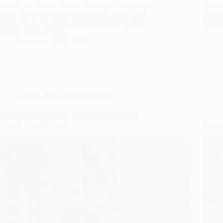
seronok, waktu inilah banyak tempat pelancongan
terut
seperti hotel dan resort yang menawarkan harga
menaw
berpatutan untuk menarik pelancong ke tempat
pelan
mereka. Yang paling…
Kakpin
04/06/2022
Fashion
,
Idea
,
Lifestyle
,
Style
Sedikit Perubahan Saja Sudah Boleh Tampil
Mewah Dan Eksklusif
Know 