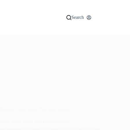
Search
Fashion
,
Idea
,
Style
,
Tips from Madre
 Tahu Mahu Bawa Apa Ketika Bercuti?