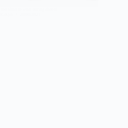
s too short to wear boring shoes!
Kakpin
20/06/2021