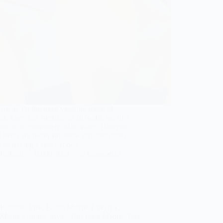
are by far the most versatile piece of
ng. They can freshen up an outfit, but they
so set a completely other vibes. However,
n heels are better for some situations than
s, so having a few various…
Kakpin
03/09/2021
2 Comments
Fashion
,
Idea
,
Kasut Madre
,
Lifestyle
,
Madre's Shoes
,
Style
,
Tips from Madre
,
Tips