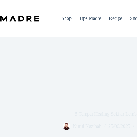
Skip
to
content
Shop
Tips Madre
Recipe
Sho
5 Tempat Healing Sekitar Lem
Nurul Nazihah
25/06/2025