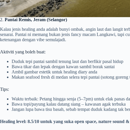
2.
Pantai Remis, Jeram (Selangor)
Kalau jenis healing anda adalah bunyi ombak, angin laut dan langit te
senarai. Pantai ni memang bukan jenis fancy macam Langkawi, tapi cuk
ketenangan dengan vibe semulajadi.
Aktiviti yang boleh buat:
Duduk tepi pantai sambil tenung laut dan berfikir pasal hidup
Bawa tikar dan lepak dengan kawan sambil borak santai
Ambil gambar estetik untuk healing diary anda
Makan seafood fresh di medan selera tepi pantai (sotong goreng 
Tips:
Waktu terbaik: Petang hingga senja (5–7pm) untuk elak panas da
Bawa topi/payung kalau datang siang – kawasan agak terbuka
Jangan lupa bawa tisu basah, sebab tempat duduk kadang tak ber
Healing level: 8.5/10 untuk yang suka open space, nature sound & f