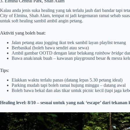
3. Elmina Central Park, Shah Alam
Kalau anda jenis suka healing yang tak terlalu jauh dari bandar tapi tet
City of Elmina, Shah Alam, tempat ni jadi kegemaran ramai sebab suasa
untuk soft healing sambil ambil angin petang.
Aktiviti yang boleh buat:
Jalan petang atau jogging ikut trek sambil layan playlist tenang
Berbasikal (boleh bawa sendiri atau sewa)
Ambil gambar OOTD dengan latar belakang
rainbow bridge
dan
Bawa anak/anak buah – kawasan playground besar & mesra kel
Tips:
Elakkan waktu terlalu panas (datang lepas 5.30 petang ideal)
Parking mudah tapi boleh ramai hujung minggu – datang awal
Boleh bawa bekal dan alas tikar untuk picnic kecil (tapi jaga keb
Healing level: 8/10 – sesuai untuk yang nak ‘escape’ dari tekana