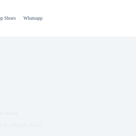
p Shoes
Whatsapp
bah Klang
Life
,
Lifestyle
,
Travel