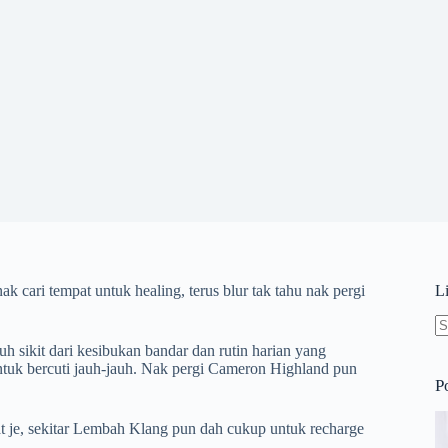
nak cari tempat untuk healing, terus blur tak tahu nak pergi
L
N
h sikit dari kesibukan bandar dan rutin harian yang
re
ntuk bercuti jauh-jauh. Nak pergi Cameron Highland pun
P
kat je, sekitar Lembah Klang pun dah cukup untuk recharge