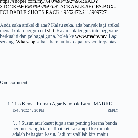
https://shopee.com.my/%F0%9F%92%95READY-
STOCK%F0%9F%92%95-STACKABLE-SHOES-BOX-
FOLDABLE-SHOES-RACK-i.9552472.2113909727
Anda suka artikel di atas? Kalau suka, ada banyak lagi artikel
menarik dan berguna di
sini
. Kalau nak tengok tote beg yang
berkualiti dan pelbagai guna, boleh ke
www.madre.my
. Lagi
senang,
Whatsapp
sahaja kami untuk dapat respon terpantas.
One comment
Tips Kemas Rumah Agar Nampak Baru | MADRE
15/05/2022 / 2:20 PM
REPLY
[…] Susun atur kasut juga sama penting kerana benda
pertama yang tetamu lihat ketika sampai ke rumah
adalah bahagian kasut. Jadi mustalillah kita mahu